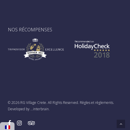
NOS RÉCOMPENSES
© 2026 RG Village Crete. All Rights Reserved.
Règles et règlements
.
Greek
Developed by
...interbrain
.
English
facebook
instagram
flickr
French